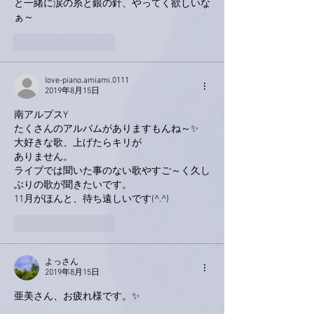
と一緒に涙の糸と銀の針、やってく欲しいな
ぁ～
いいね！
返信
love-piano.amiami.0111
2019年8月15日
南アルプスY
たくさんのアルバムがありますもんね～✨
大好きな歌、上げたらキリが
ありません。
ライブでは聞いた事のない歌やすご～く久し
ぶりの歌が聞きたいです。
11月がほんと、待ち遠しいです(^.^)
いいね！
返信
よっさん
2019年8月15日
亜美さん、お疲れ様です。✨