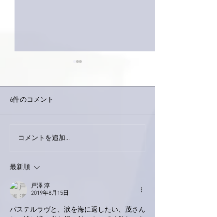
6件のコメント
今日は取材でし
巨大なイタチきゅうり。
コメントを追加…
最新順
戸澤 淳
2019年8月15日
パステルラヴと、涙を海に返したい、茂さん