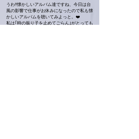
うわ‼️懐かしいアルバム達ですね、今日は台
風の影響で仕事がお休みになったので私も懐
かしいアルバムを聴いてみよっと。❤️
私は｢時の振り子を止めてごらん｣がとっても
好きです。
京都は風が強くなってきています。
寺社やお盆のイベントが中止されています、
送り火は何とかやってほしいな。
いいね！
返信
masabo
2019年8月15日
私も好きです、LittleFantasy。仕事中は(内視
鏡検査中は)セレナーデのシングルバージョ
ンが入ったプレミアムベストとPiaNoirと
LittleFantasyを交互に聴いてます。そうすれ
ば心が落ち着きよい検査ができるのですよ。
いいね！
返信