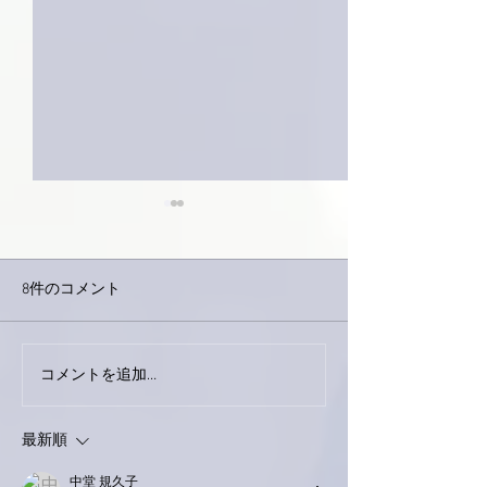
8件のコメント
下駄箱がスッキリ〜。
コメントを追加…
家レコーディン
了。
最新順
中堂 規久子