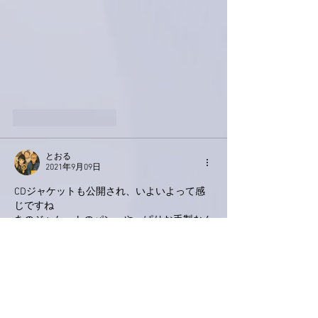
いいね！
返信
とおる
2021年9月09日
CDジャケットも公開され、いよいよって感
じですね
あのジャケットのパン、やっぱりお手製なん
ですね🥨
六本木のライブでの歌とおしゃべりを楽しみ
にしてます
ハプニングはあるかなぁ？🥳
禁酒期間に入られたようですが、体調整えて
準備してくださいね🥰