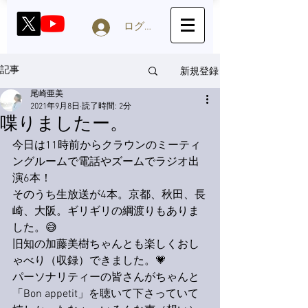
ログイン
新規登録
記事
尾崎亜美
2021年9月8日
読了時間: 2分
喋りましたー。
今日は11時前からクラウンのミーティ
ングルームで電話やズームでラジオ出
演6本！
そのうち生放送が4本。京都、秋田、長
崎、大阪。ギリギリの綱渡りもありま
した。😅
旧知の加藤美樹ちゃんとも楽しくおし
ゃべり（収録）できました。💗
パーソナリティーの皆さんがちゃんと
「Bon appetit」を聴いて下さっていて