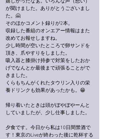
嬉しかったなぁ。いろんな声（想い）
が聞けました。ありがとうございまし
た。🤗
そのほかコメント録りが2本。
収録した番組のオンエアー情報はまた
改めてお報せしますね。
少し時間が空いたところで卵サンドを
頂き、爪やすりをしました。
吸入器と膝掛け持参で対策をしたおか
げでなんとか最後まで頑張ることがで
きました。
くらもちんがくれたタウリン入りの栄
養ドリンクも効果があったかも。😁
帰り着いたときは頭がぼやぼやーんと
していましたが、少し仕事しました。
夕食です。今日から私は10日間禁酒で
す！東京のLiveが終わった後に乾杯する