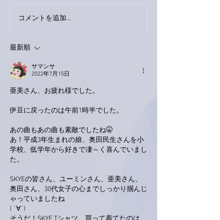
コメントを追加…
家レコーディング無事終
9月23日「amii
了。
ス！
最新順
サマンサ
2022年7月15日
亜美さん、お疲れ様でした。
伊豆に戻ったのは午前1時半でした。
あの曲もあの曲も素敵でしたね🤫
あ！平成3年生まれの娘、奥田民生さんを小
学校、低学年から好きで凄～く喜んでいまし
た。
SKYEの皆さん、ユーミンさん、亜美さん、
奥田さん、30代女子の心までしっかり掴んじ
ゃっていましたね
( ´∀`)
そうだ！SKYE Tシャツ、買って着てたのは、