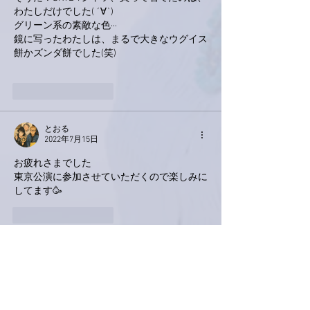
わたしだけでした( ´∀`)
グリーン系の素敵な色···
鏡に写ったわたしは、まるで大きなウグイス
餅かズンダ餅でした(笑)
いいね！
返信
とおる
2022年7月15日
お疲れさまでした
東京公演に参加させていただくので楽しみに
してます🥳
いいね！
返信
Keroyon Carrera
2022年7月14日
亜美さん、おはようございます🙋‍♂️