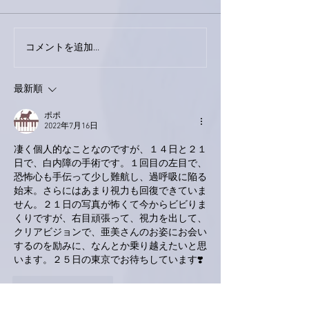
今日は取材でし
巨大なイタチきゅうり。
コメントを追加…
最新順
ポポ
2022年7月16日
凄く個人的なことなのですが、１４日と２１
日で、白内障の手術です。１回目の左目で、
恐怖心も手伝って少し難航し、過呼吸に陥る
始末。さらにはあまり視力も回復できていま
せん。２１日の写真が怖くて今からビビりま
くりですが、右目頑張って、視力を出して、
クリアビジョンで、亜美さんのお姿にお会い
するのを励みに、なんとか乗り越えたいと思
います。２５日の東京でお待ちしています❣️
いいね！
返信