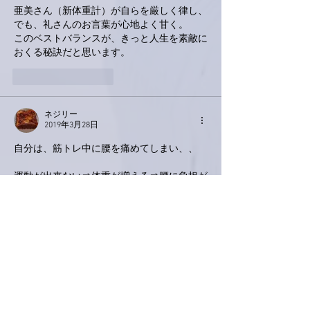
亜美さん（新体重計）が自らを厳しく律し、
でも、礼さんのお言葉が心地よく甘く。
このベストバランスが、きっと人生を素敵に
おくる秘訣だと思います。
いいね！
返信
ネジリー
2019年3月28日
自分は、筋トレ中に腰を痛めてしまい、、
運動が出来ない⇒体重が増える⇒腰に負担が
かかる⇒ストレスで食べる。
無限ループに・・・🌀
いいね！
返信
hakuho-jbl
2019年3月28日