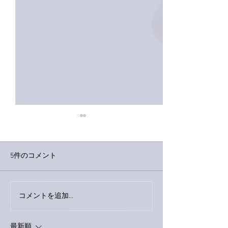
5件のコメント
巨大なイタチき
コメントを追加…
9月23日「amiism」リリー
ス！
最新順