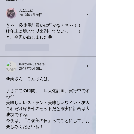
ぷにぷに
2019年3月28日
きゃー😱体重計買いに行かなくちゃ！！
昨年末に壊れて以来測ってないっ！！！ 
と、今思い出しました😣
いいね！
返信
Keroyon Carrera
2019年3月28日
亜美さん、こんばんは。
まさにこの時間、「巨大化計画」実行中です
ね^^
美味しいレストラン・美味しいワイン・友人
これだけ好条件のセットだと確実に計画は大
成功ですね。
今夜は、「ご褒美の日」ってことにして、お
楽しみくださいね！