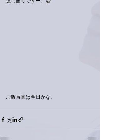
隠し撮りですー。😀
ご飯写真は明日かな。