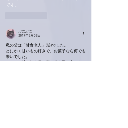
です。
いいね！
返信
ぷにぷに
2019年3月08日
私の父は「甘食老人」(笑)でした。
とにかく甘いもの好きで、お菓子なら何でも
来いでした。
なので、甘い物を見る度に父を思い出しま
す。
母とお茶を飲んでいる時、家族でコーヒーを
飲む時、そこには必ず父が参加している気が
します。そうやって家族が笑いあっている時
に「あ〜これ好きやったなぁ」とかって思う
事も供養かなと思います。
「じぃちゃん(父)がいたから今こうやって楽
しく笑えてる」って思います。
いいね！
返信