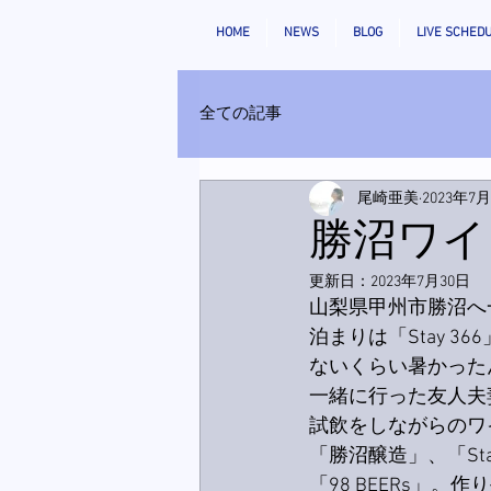
HOME
NEWS
BLOG
LIVE SCHED
全ての記事
尾崎亜美
2023年7
勝沼ワイ
更新日：
2023年7月30日
山梨県甲州市勝沼へ
泊まりは「Stay 
ないくらい暑かった
一緒に行った友人夫
試飲をしながらのワ
「勝沼醸造」、「St
「98 BEERs」