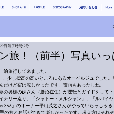
ULE
SHOP Amii
PROFILE
DISCOGRAPHY
お問い合わせ
More
月29日
読了時間: 2分
ン旅！（前半）写真いっ
一泊旅行して来ました。
366」。少し標高の高いところにあるオーベルジュでした
んだけど宿は涼しかったです。雷雨もあったしね。
妻の奥様の妹さん（勝沼在住）が運転とガイドをして下
イナリー巡り。「シャトー・メルシャン」、「ルバイヤ
ay 366」のオーナー平山茂之さんがやっていらっしゃる「9
。作り手の方とお話ができて楽しかったです。考え方はそれ