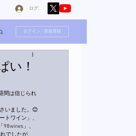
ログイン
ログイン / 新規登録
ぱい！
。昼間は信じられ
さいました。😊
ートワイン」、
8wines」、
ぞれでしたが、