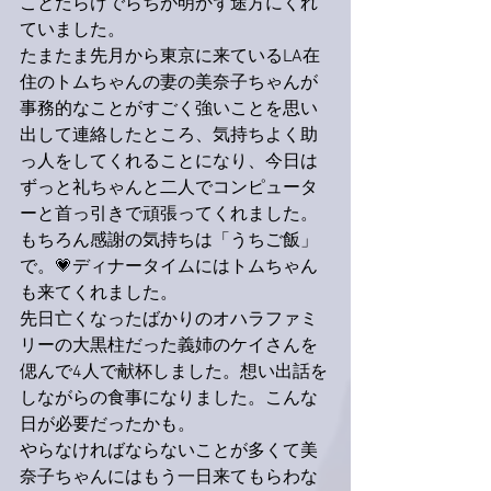
ことだらけでらちが明かず途方にくれ
ていました。
たまたま先月から東京に来ているLA在
住のトムちゃんの妻の美奈子ちゃんが
事務的なことがすごく強いことを思い
出して連絡したところ、気持ちよく助
っ人をしてくれることになり、今日は
ずっと礼ちゃんと二人でコンピュータ
ーと首っ引きで頑張ってくれました。
もちろん感謝の気持ちは「うちご飯」
で。💗ディナータイムにはトムちゃん
も来てくれました。
先日亡くなったばかりのオハラファミ
リーの大黒柱だった義姉のケイさんを
偲んで4人で献杯しました。想い出話を
しながらの食事になりました。こんな
日が必要だったかも。
やらなければならないことが多くて美
奈子ちゃんにはもう一日来てもらわな