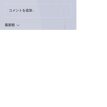
下駄箱がスッキリ〜。
コメントを追加…
家レコーディン
了。
最新順
love-piano.amiami.0111
2021年1月28日
南アルプスY
亜美さん、どんな時にもblogの更新ありがと
うございます。
助太刀登場で良かったですね(^.^)
いつもとは違う位置からの写真ですか？
いつもの亜美さん宅ではないような感じがし
ました。
義姉さんを偲んでの献杯、想い出話ができ
て、良い時間でしたね。
いいね！
返信