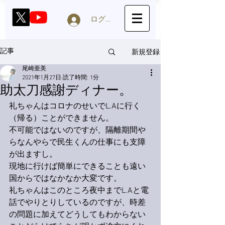
ログイン
新規登録
記事
尾崎亜美
2021年1月27日
読了時間: 1分
助太刀感謝ディナー。
礼ちゃんはコロナのせいでL.Aに行く
（帰る）ことができません。
不可能ではないのですが、隔離期間や
らなんやらで民生くんの仕事にも支障
が出ますし。
現地に行けば簡単にできることも遠い
国からではなかなか大変です。
礼ちゃんはこのところ夜中までL.Aと電
話でやりとりしているのですが、時差
の問題に加えてどうしてもわからない