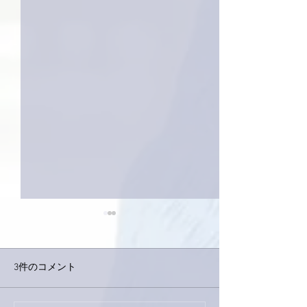
3件のコメント
今日は取材でし