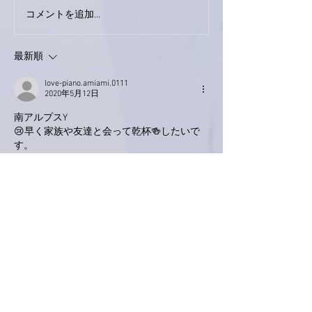
巨大なイタチきゅうり。
コメントを追加…
最新順
love-piano.amiami.0111
2020年5月12日
南アルプスY
😢早く家族や友達と会って乾杯🍻したいで
す。
カラオケ🎤や温泉などを楽しめる日はいつに
なるんだろう？
いいね！
返信
Keroyon Carrera
2020年5月11日
亜美さん、こんばんは。