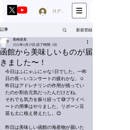
ログイン
新規登録
記事
尾崎亜美
2024年6月29日
読了時間: 2分
函館から美味しいものが届
きました〜！
今日はふにゃふにゃな1日でした。一昨
日の長～いコンサートの疲れかな。☺️
昨日はアドレナリンの作用が残ってい
たのか割合元気だったんだけどね。
それでも気力を振り絞って😅プライベ
ートの用事はやりました。リボーン豆
苗も土に植え替えたし。😊
昨日は美味しい函館の海産物が届いた