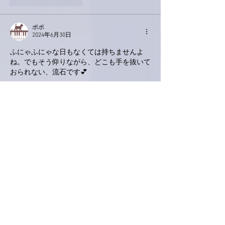
ポポ
2024年6月30日
ふにゃふにゃな日もなくては持ちませんよ
ね。でもそう仰りながら、どこも手を抜いて
おられない、流石です💕
昨日はお天気も回復しそうとわなっていたの
で、まる丸一日ドライブに出かけました。大
好きなパン屋さん、大好きな道の駅での野菜
買い出し、さくらんぼ狩り、簗場での鮎。道
の駅では本当にたくさんの野菜を買ったので
すが、ビーツもあったので買ってみました。
調理はこれからですが、お料理も、食べるの
も、楽しみです。新鮮採れたて野菜は、元気
もりもりになりますよね‼️
（海産物はないけど💦）
ピアノの検定試験、どうだったかな。最強の
応援団に見守られて、きっとチカラ出たこと