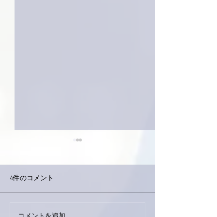
4件のコメント
外録音終了！
今日は取材でした。
コメントを追加…