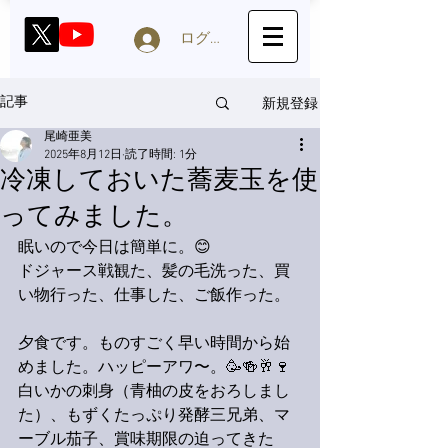
ログイン
新規登録
記事
尾崎亜美
2025年8月12日
読了時間: 1分
冷凍しておいた蕎麦玉を使
ってみました。
眠いので今日は簡単に。😊
ドジャース戦観た、髪の毛洗った、買
い物行った、仕事した、ご飯作った。
夕食です。ものすごく早い時間から始
めました。ハッピーアワ〜。🥳🍻🥂🍷
白いかの刺身（青柚の皮をおろしまし
た）、もずくたっぷり発酵三兄弟、マ
ーブル茄子、賞味期限の迫ってきた