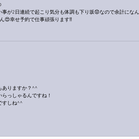
️
事が2日連続で起こり気分も体調も下り坂😟なので余計にな
せん😍幸せ予約で仕事頑張ります‼️
ありますか？^^
いらっしゃるんですね！
すしね^^