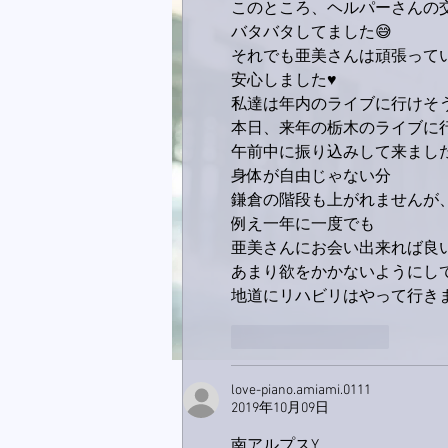
このところ、ヘルパーさんの
バタバタしてました😅
それでも亜美さんは頑張ってい
安心しました♥️
私達は年内のライブに行けそ
本日、来年の栃木のライブに行
午前中に振り込みして来ました
身体が自由じゃない分
鎌倉の階段も上がれませんが
例え一年に一度でも
亜美さんにお会い出来れば良い
あまり欲をかかないようにし
地道にリハビリはやって行き
いいね！
返信
love-piano.amiami.0111
2019年10月09日
南アルプスY