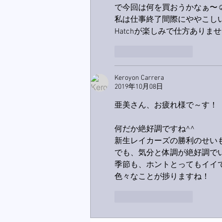
で今回は何を買おうかなぁ〜☺
私は仕事終了間際にややこしい
Hatchが楽しみで仕方ありま
いいね！
返信
Keroyon Carrera
2019年10月08日
亜美さん、お疲れ様で～す！
何だか絶好調ですね^^
新生レイカーズの勝利のせいも
でも、気分と体調が絶好調で
季節も、ホントとってもイイで
色々なことが捗りますね！
いいね！
返信