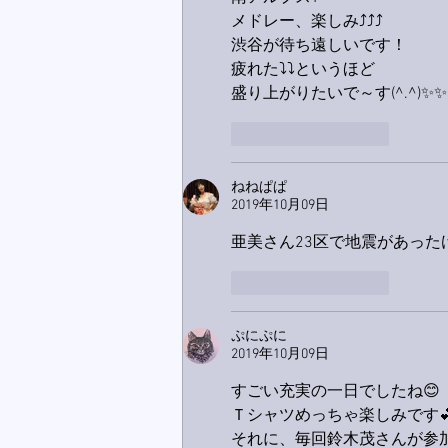
メドレー、楽しみ⤴⤴⤴
渋谷が待ち遠しいです！
疲れた⤵⤵というほど
盛り上がりたいで～す(^.^)✨✨
いいね！
返信
ねねぱぱ
2019年10月09日
亜美さん23区で地震があった
いいね！
返信
ぷにぷに
2019年10月09日
すごい充実の一日でしたね😊
Ｔシャツめっちゃ楽しみです
それに、毎回鈴木茂さんが参