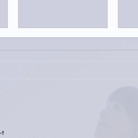
今日
巨大なイタチきゅうり。
❗