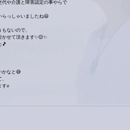
交代や介護と障害認定の事やらで
らっしゃいましたね😃
うもないので、
かせて頂きます✨😌✨
🎵
、
かなと😅
て、
ます✊