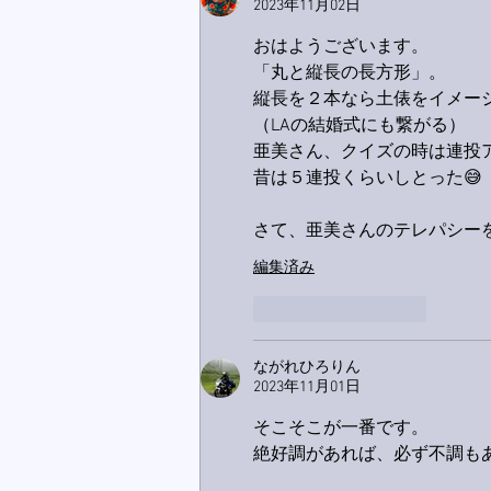
2023年11月02日
おはようございます。
「丸と縦長の長方形」。
縦長を２本なら土俵をイメー
（LAの結婚式にも繋がる）
亜美さん、クイズの時は連投
昔は５連投くらいしとった😅
さて、亜美さんのテレパシー
編集済み
いいね！
返信
ながれひろりん
2023年11月01日
そこそこが一番です。
絶好調があれば、必ず不調もあ