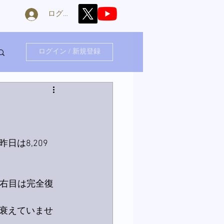
ログイン
ログイン / 新規登録
は8,209
の右目は完全復
衰えていませ