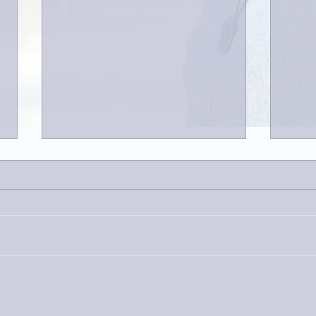
今日
巨大なイタチきゅうり。