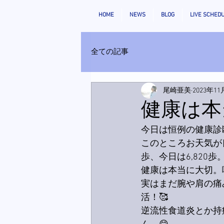
HOME
NEWS
BLOG
LIVE SCHED
全ての記事
尾崎亜美
2023年1
健康は本
今日は恒例の健康診
このところお天気が
歩、今日は6,820
健康は本当に大切。
実はまだ腕や肩の痛
活！🥰
逆流性食道炎とか持