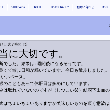
ULE
SHOP Amii
PROFILE
DISCOGRAPHY
お問い合わせ
More
1月1日
読了時間: 2分
当に大切です。
断でした。結果は2週間後になるそうです。
良くて散歩日和が続いています。今日も散歩しました。昨日
歩。いいペース。
喉のこともあって休肝日は多めにしています。
みは取れていないのですが（しつこい😥）結膜下出血
病はちょいちょいありますが美味しいものを頂く意欲は