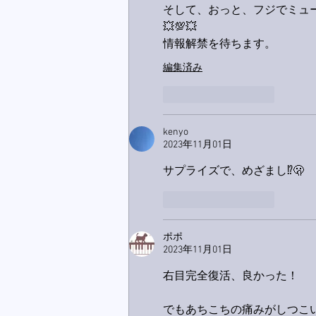
そして、おっと、フジでミュ
💥💯💥
情報解禁を待ちます。
編集済み
いいね！
返信
kenyo
2023年11月01日
サプライズで、めざまし⁉️🫢
いいね！
返信
ポポ
2023年11月01日
右目完全復活、良かった！
でもあちこちの痛みがしつこ