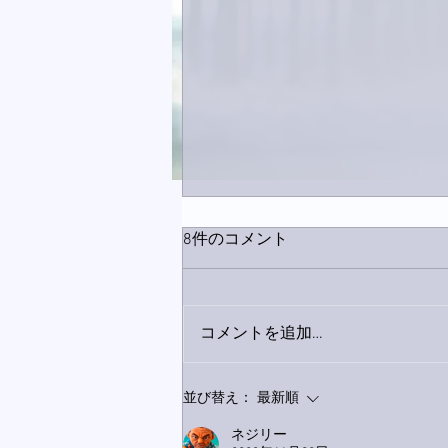
8件のコメント
コメントを追加…
9月23日「amiism」リリー
並び替え：
最新順
ス！
ネジリー