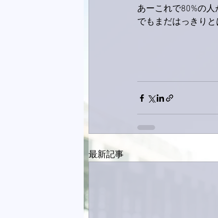
あーこれで80%の
でもまだはっきりと
最新記事