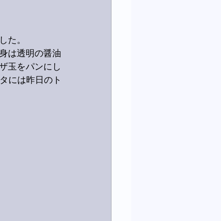
した。
身は透明の醤油
ザ玉をパンにし
カタには昨日のト