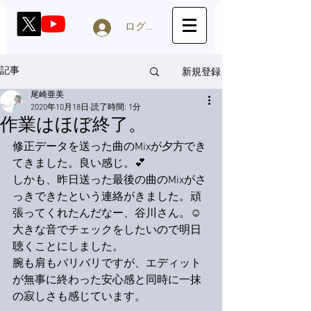
ログイン
新規登録
記事
尾崎亜美
2020年10月18日
読了時間: 1分
作業はほぼ終了。
修正データを送った曲のMixが夕方でき
てきました。良い感じ。💕
しかも、昨日送った最後の曲のMixがさ
っきできたという連絡がきました。頑
張ってくれたんだなー、谷川さん。☺️
大きな音でチェックをしたいので明日
聴くことにしました。
腕も肩もバリバリですが、エディット
が無事に終わった安心感と同時に一抹
の寂しさも感じています。