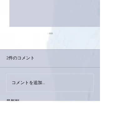
2件のコメント
コメントを追加…
家レコーディング無事終
9月23日「amii
了。
ス！
最新順
ぷにぷに
2020年10月22日
お疲れさまです。
サラダに岩塩とオリーブオイルは定番やけ