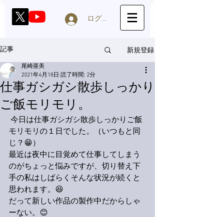
ログイン
新規登録
記事
尾崎亜美
2021年4月18日
読了時間: 2分
仕事ガシガシ散歩しっかり
ご飯モリモリ。
 今日は仕事ガシガシ散歩しっかりご飯
モリモリの１日でした。（いつもと同
じ？😁）
最近は夜中に目覚めて仕事してしまう
のがちょっと悩みですが、切り替え下
手の私はしばらくそんな状況が続くと
思われます。😆
だって新しい作品の製作中だからしゃ
ーない。😊