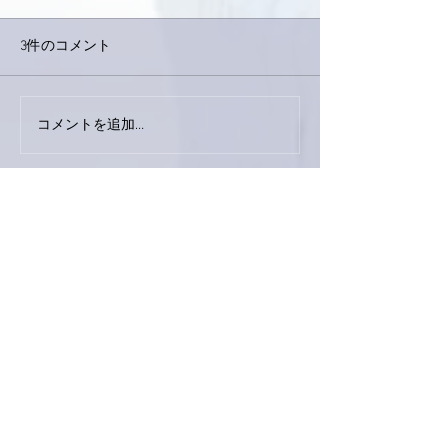
3件のコメント
コメントを追加…
家レコーディング無事終
9月23日「amii
了。
ス！
最新順
ぷにぷに
2021年5月30日
おお〜ぅ！角煮って素敵✨
我が家では一生懸命作っても一瞬でなくなる
ので、作り甲斐があるというかないというか
(笑)
なのであまり作りません😅
バスチー作ってみたいな〜🥰
いいね！
返信