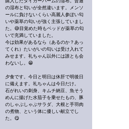
購入したタイガーバームの湿布。普通
の湿布と匂いが全然違います。メンソ
ールに負けないくらい高麗人参ぽい匂
いや薬草の匂いが強く主張していまし
た。😅目覚めた時もベッドが薬草の匂
いで充満していました。
今は効果があるなら（あるのか？あっ
てくれ）たいがいの匂いは受け入れて
みせます。礼ちゃん以外には誰とも会
わないし。😁
夕食です。今日と明日は休肝で明後日
に備えます。礼ちゃんは今日だけ。
石がれいの刺身、キムチ納豆、魚そう
めんに揚げた水茄子を乗せたもの、豚
のしゃぶしゃぶサラダ、大根と手羽肉
の煮物、という体に優しい献立でし
た。😋