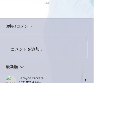
3件のコメント
コメントを追加…
家レコーディング無事終
9月23日「amii
了。
ス！
最新順
Keroyon Carrera
2021年7月26日
亜美さん、おはよう御座います😄
ホント、「みっちり💦」の日々。
その上、「丁寧」「きっちり」って感じです
ね👍
所謂、「産みの苦しみ」的なものでしょう
か⁉️