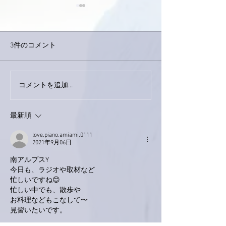
3件のコメント
下駄箱がスッキリ〜。
コメントを追加…
家レコーディン
了。
最新順
love.piano.amiami.0111
2021年9月06日
南アルプスY
今日も、ラジオや取材など
忙しいですね😊
忙しい中でも、散歩や
お料理などもこなして〜
見習いたいです。