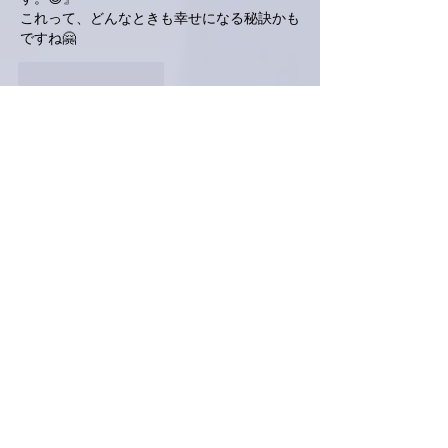
これって、どんなときも幸せになる秘訣かも
ですね🤗
いいね！
返信
ハイパパ
2023年6月21日
なかなか楽しい替え歌ですね。知ってるので
スルーはしませんが、私の記憶ではこれはピ
ーターさんの歌。がっ、美川憲一さんもカバ
ーしてました。考えてみれば、声も芸風も似
てるかも。それはそうとして、とりあえず
「鱧」の漢字を読めた自分を褒めたいと思い
ます。まあ私もインチキ京都人ですし…。
いいね！
返信
ネジリー
2023年6月21日
お疲れ様です。