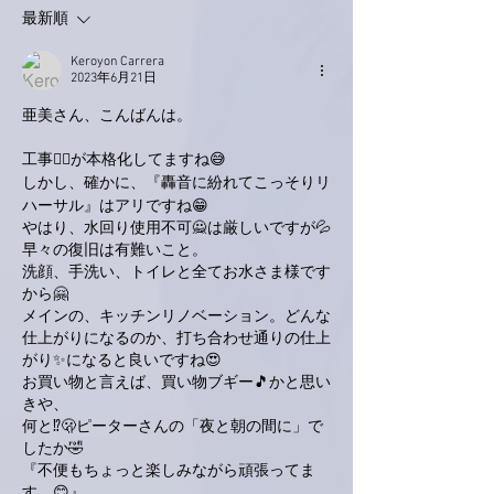
最新順
Keroyon Carrera
2023年6月21日
亜美さん、こんばんは。
工事👷‍♀️が本格化してますね😅
しかし、確かに、『轟音に紛れてこっそりリ
ハーサル』はアリですね😁
やはり、水回り使用不可🙅は厳しいですが💦
早々の復旧は有難いこと。
洗顔、手洗い、トイレと全てお水さま様です
から🤗
メインの、キッチンリノベーション。どんな
仕上がりになるのか、打ち合わせ通りの仕上
がり✨になると良いですね😍
お買い物と言えば、買い物ブギー🎵かと思い
きや、
何と⁉️🫢ピーターさんの「夜と朝の間に」で
したか🤣
『不便もちょっと楽しみながら頑張ってま
す。😊』