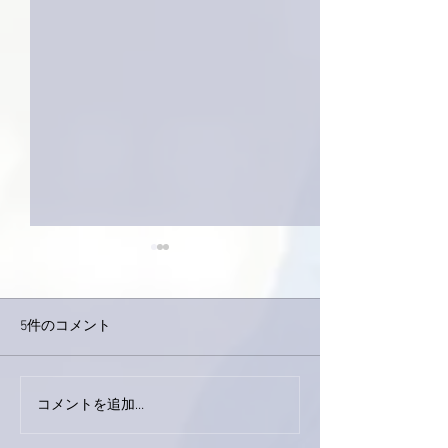
5件のコメント
今日は取材でし
巨大なイタチきゅうり。
コメントを追加…