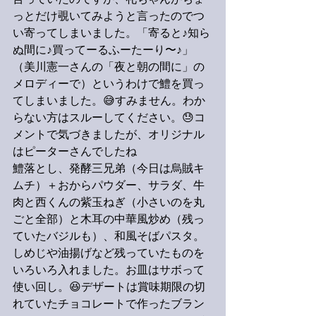
言っていたのですが、礼ちゃんがちょ
っとだけ覗いてみようと言ったのでつ
い寄ってしまいました。「寄ると♪知ら
ぬ間に♪買ってーるふーたーり〜♪」
（美川憲一さんの「夜と朝の間に」の
メロディーで）というわけで鱧を買っ
てしまいました。😅すみません。わか
らない方はスルーしてください。😓コ
メントで気づきましたが、オリジナル
はピーターさんでしたね
鱧落とし、発酵三兄弟（今日は烏賊キ
ムチ）＋おからパウダー、サラダ、牛
肉と西くんの紫玉ねぎ（小さいのを丸
ごと全部）と木耳の中華風炒め（残っ
ていたバジルも）、和風そばパスタ。
しめじや油揚げなど残っていたものを
いろいろ入れました。お皿はサボって
使い回し。😆デザートは賞味期限の切
れていたチョコレートで作ったブラン