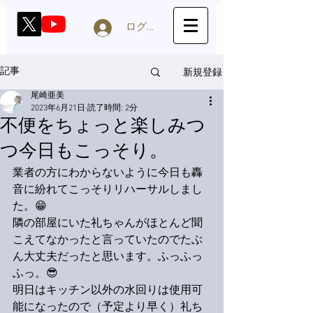
ログイン
新規登録
記事
尾崎亜美
2023年6月21日
読了時間: 2分
不便をちょっと楽しみつ
つ今日もこっそり。
業者の方にわからないように今日も轟
音に紛れてこっそりリハーサルしまし
た。😁
隣の部屋にいた礼ちゃんがほとんど聞
こえてなかったと言っていたのでたぶ
ん大丈夫だったと思います。ふっふっ
ふっ。😎
明日はキッチン以外の水回りは使用可
能になったので（予定より早く）礼ち