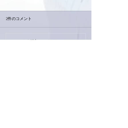
2件のコメント
今日は取材でし
巨大なイタチきゅうり。
コメントを追加…
最新順
ぷにぷに
2021年10月21日
眼球の傷って目に見えないくらいなのにめち
ゃくちゃ痛いですよね。
それだけに治り具合とかわからないから本当
にお大事になさってくださいませ😢
パスタソース🍝レトルトのは便利で美味しい
ものがたくさん出てますよね🥰
いいね！
返信