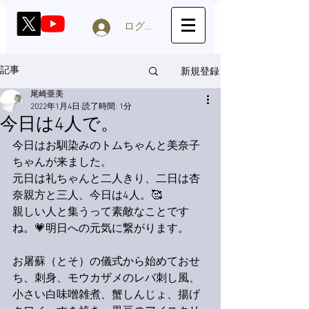
ログイン
新規登録
記事
尾崎亜美
2022年1月4日
読了時間: 1分
今日は4人で。
今日はお馴染みのトムちゃんと美奈子
ちゃんが来ました。
元日は礼ちゃんと二人きり、二日は杏
奈親方と三人、今日は4人。🥰
親しい人と集うって素敵なことです
ね。💗明日への元気に繋がります。
お屠蘇（とそ）の儀式から始めておせ
ち、刺身、モウカザメのレバ刺し風、
小さい白味噌雑煮、蟹しんじょ、揚げ