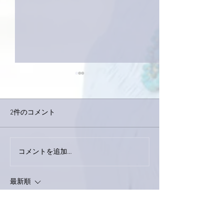
2件のコメント
今日は取材でし
巨大なイタチきゅうり。
コメントを追加…
最新順
ぷにぷに
2022年1月04日