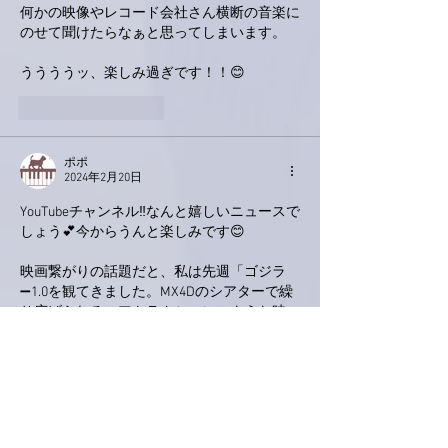
何かの映像やレコード会社さん横断の音楽に
のせて聞けたらなぁと思ってしまいます。
ううううッ、楽しみ過ぎです！！😊
いいね！
返信
ポポ
2024年2月20日
YouTubeチャンネル‼️なんと嬉しいニュースで
しょう💕今からうんと楽しみです😊
映画繋がりの話題だと、私は先週「ゴジラ
➖1.0を観てきました。MX4Dのシアターで繰
り広げられる、アトラクションのような時
間、子役の頃から活躍を観ている俳優さんた
ちの演技やゴジラの迫力、格別でした。４月
にはまた新しいゴジラ映画が封切りとか。ま
た行っちゃおうかなと思っています🎞️
昨日の暖かさから冬に舞い戻るような天気。