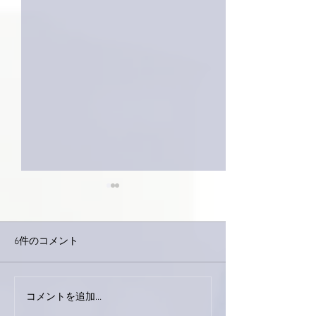
6件のコメント
今日は取材でし
巨大なイタチきゅうり。
コメントを追加…