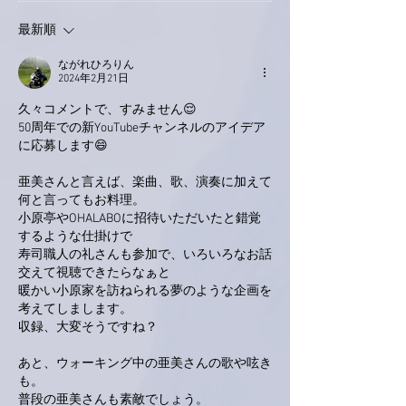
最新順
ながれひろりん
2024年2月21日
久々コメントで、すみません😌
50周年での新YouTubeチャンネルのアイデア
に応募します😄
亜美さんと言えば、楽曲、歌、演奏に加えて
何と言ってもお料理。
小原亭やOHALABOに招待いただいたと錯覚
するような仕掛けで
寿司職人の礼さんも参加で、いろいろなお話
交えて視聴できたらなぁと
暖かい小原家を訪ねられる夢のような企画を
考えてしまします。
収録、大変そうですね？
あと、ウォーキング中の亜美さんの歌や呟き
も。
普段の亜美さんも素敵でしょう。