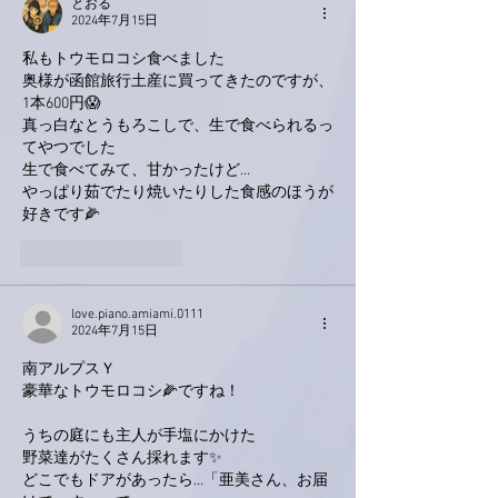
とおる
2024年7月15日
私もトウモロコシ食べました
奥様が函館旅行土産に買ってきたのですが、
1本600円😱
真っ白なとうもろこしで、生で食べられるっ
てやつでした
生で食べてみて、甘かったけど…
やっぱり茹でたり焼いたりした食感のほうが
好きです🌽
いいね！
返信
love.piano.amiami.0111
2024年7月15日
南アルプスＹ
豪華なトウモロコシ🌽ですね！
うちの庭にも主人が手塩にかけた
野菜達がたくさん採れます✨
どこでもドアがあったら…「亜美さん、お届