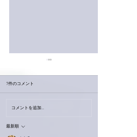
7件のコメント
コメントを追加…
家レコーディング無事終
9月23日「amii
了。
ス！
最新順