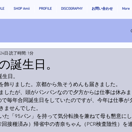
ULE
SHOP Amii
PROFILE
DISCOGRAPHY
お問い合わせ
More
月24日
読了時間: 1分
の誕生日。
誕生日。
を飾りました。京都から魚そうめんも届きました。
ましたが、頭がパンパンなので夕方からは仕事は休みま
ので毎年合同誕生日をしていたのですが、今年は仕事が
きませんでした。
いた「95パン」を持って気分転換を兼ねて母も懇意に
2回接種済み）帰省中の杏奈ちゃん（PCR検査陰性）を