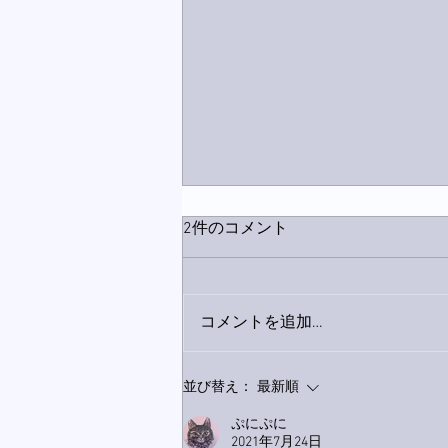
2件のコメント
コメントを追加…
家レコーディング無事終了。
並び替え：
最新順
ぷにぷに
2021年7月24日