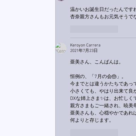
温かいお誕生日だったんですね
杏奈親方さんもお元気そうで
いいね！
返信
Keroyon Carrera
2021年7月23日
亜美さん、こんばんは。
恒例の、「7月の会🎂」。
今までとは違うかたちであっ
小さくても、やはり出来て良
DXな姉上さま✨は、お忙しく
親方さまもご一緒され、暁美母
亜美さんも、心穏やかであれ
何よりと存じます。
いいね！
返信