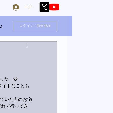
ログイン
ログイン / 新規登録
した。😅
タイトなことも
していた方のお宅
連れて行ってき