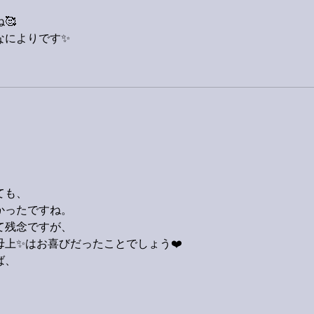
🥰
なによりです✨
ても、
かったですね。
て残念ですが、
上✨はお喜びだったことでしょう❤️
ば、