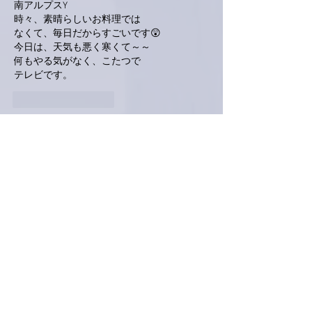
南アルプスY
時々、素晴らしいお料理では
なくて、毎日だからすごいです😲
今日は、天気も悪く寒くて～～
何もやる気がなく、こたつで
テレビです。
いいね！
返信
Keroyon Carrera
2021年1月16日
亜美さん、こんばんは。
今日も距離が出ましたね❣
暖かかったから自然とスイスイお散歩出来た
のでは❓
ちなみに、僕が走ってるランニングマシーン
は１０ｋｍで約１０００Kcal消費します。
但し、走ってる状態です。
夕食はパンってことですが、ハムとマッシュ
ルームのパテっていいですね❣