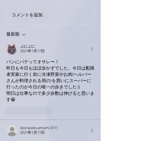
今日は取材でし
巨大なイタチきゅうり。
コメントを追加…
最新順
ぷにぷに
2021年1月17日
パンにパテってオサレ〜！
昨日も今日もほぼ歩かずでした。今日は配偶
者実家に行く前に冷凍野菜やお肉(ヘルパー
さんが料理される用の)を買いにスーパーに
行ったのが今日の唯一の歩きでした💧
明日は仕事なので多少歩数は伸びると思いま
す😁
いいね！
返信
love-piano.amiami.0111
2021年1月17日