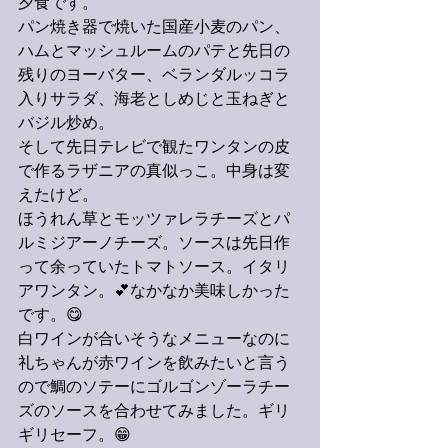
夕食です。
パン焼き器で焼いた国産小麦のパン、
ハムとマッシュルームのパテと先日の
残りのヨーバター、ベランダルッコラ
入りサラダ、海老としめじと玉ねぎと
バジル炒め。
そして先日テレビで観たワンタンの皮
で作るラザニアの真似っこ。中身は変
えたけど。
ほうれん草とモッツァレラチーズとパ
ルミジアーノチーズ。ソースは先日作
って余っていたトマトソース。イタリ
アワンタン。💕なかなか美味しかった
です。😋
白ワインが合いそうなメニューなのに
礼ちゃんが赤ワインを飲みたいと言う
ので鯛のソテーにゴルゴンゾーラチー
ズのソースを合わせてみました。ギリ
ギリセーフ。😁