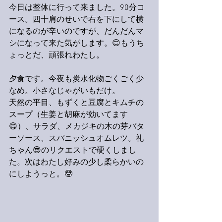
今日は整体に行って来ました。90分コ
ース。四十肩のせいで右を下にして横
になるのが辛いのですが、だんだんマ
シになって来た気がします。😊もうち
ょっとだ、頑張れわたし。
夕食です。今夜も炭水化物ごくごく少
なめ。小さなじゃがいもだけ。
天然の平目、もずくと豆腐とキムチの
スープ（生姜と胡麻が効いてます
😋）、サラダ、メカジキの木の芽バタ
ーソース、スパニッシュオムレツ。礼
ちゃん😎のリクエストで硬くしまし
た。次はわたし好みの少し柔らかいの
にしようっと。🤓