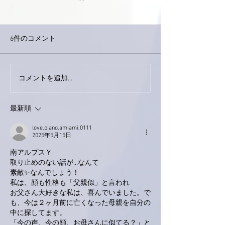
6件のコメント
下駄箱がスッキリ〜。
コメントを追加…
家レコーディン
了。
最新順
love.piano.amiami.0111
2025年5月15日
南アルプスＹ
取り止めのない話が…なんて
素敵✨なんでしょう！
私は、顔も性格も「父親似」と言われ
お父さん大好きな私は、喜んでいました。で
も、今は２ヶ月前に亡くなった母親を自分の
中に探してます。
「今の声、今の顔、お母さんに似てる？」と