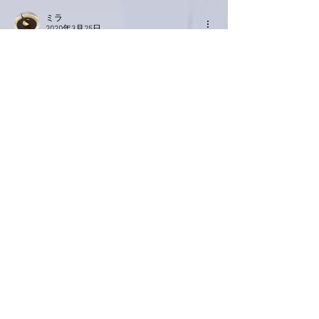
ミラ
2020年3月25日
拝読する限り基本的に「いつもうちに誰か来
てる」のかな、と思ってましたが、お二人の
時間もあるんですね。
ところであのNHKのカバっこの歌が亜美さん
だと知って、どこまで神なのかよ⁈といま、
感動しています。子育て当時、母の愛の大事
さを感じて、自分も頑張らないと！って思っ
てました。
いいね！
返信
ぷにぷに
2020年3月25日
こんばんは 亜美さん😊
お祝いの会だったんですね🥂🎉
今日は私だけ外ご飯でした。
ご主人の転勤で東京に引っ越す友人(と言っ