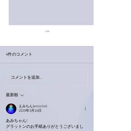
4件のコメント
巨大なイタチき
コメントを追加…
9月23日「amiism」リリー
ス！
最新順
えみちん(emiichin)
2020年3月26日
あみちゃん!
グラットンのお手紙ありがとうございまし