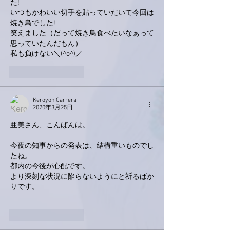
た!
いつもかわいい切手を貼っていだいて今回は
焼き鳥でした!
笑えました（だって焼き鳥食べたいなぁって
思っていたんだもん）
私も負けない＼(^o^)／
いいね！
返信
Keroyon Carrera
2020年3月25日
亜美さん、こんばんは。
今夜の知事からの発表は、結構重いものでし
たね。
都内の今後が心配です。
より深刻な状況に陥らないようにと祈るばか
りです。
いいね！
返信