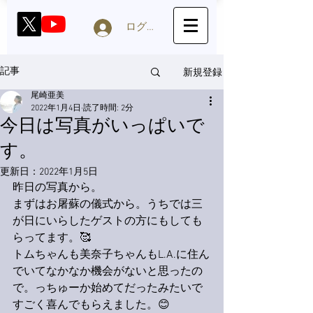
ログイン
新規登録
記事
尾崎亜美
2022年1月4日
読了時間: 2分
今日は写真がいっぱいで
す。
更新日：
2022年1月5日
昨日の写真から。
まずはお屠蘇の儀式から。うちでは三
が日にいらしたゲストの方にもしても
らってます。🥰
トムちゃんも美奈子ちゃんもL.A.に住ん
でいてなかなか機会がないと思ったの
で。っちゅーか始めてだったみたいで
すごく喜んでもらえました。😊