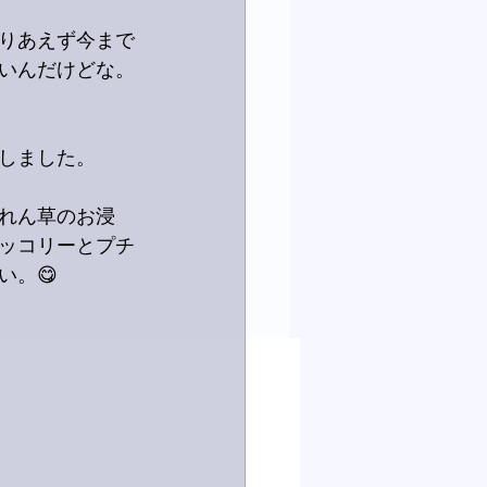
りあえず今まで
いんだけどな。
しました。
れん草のお浸
ッコリーとプチ
い。😋