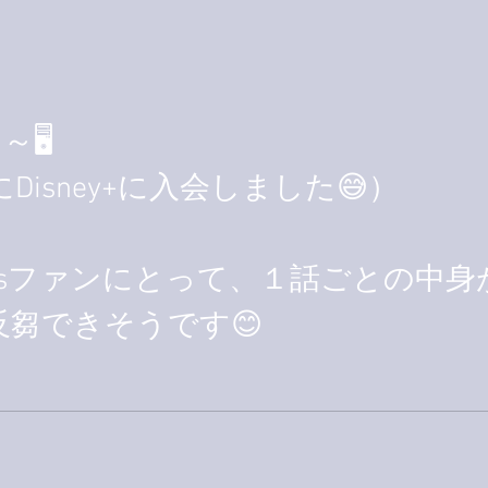
巨大
9月23日「amiism」リリー
ス！
🖥️
isney+に入会しました😅）
atlesファンにとって、１話ごとの中身
芻できそうです😊