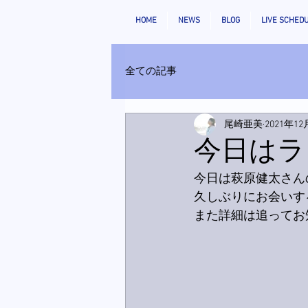
HOME
NEWS
BLOG
LIVE SCHED
全ての記事
尾崎亜美
2021年1
今日はラジ
今日は萩原健太さんの「
久しぶりにお会いす
また詳細は追ってお