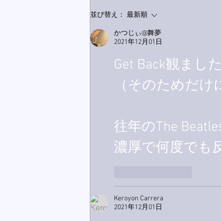
家レコーディング無事終了。
並び替え：
最新順
かつじぃ@舞夢
2021年12月01日
Get Back観ました～
（そのためだけにD
往年のThe Be
濃厚で何度でも反
いいね！
返信
Keroyon Carrera
2021年12月01日