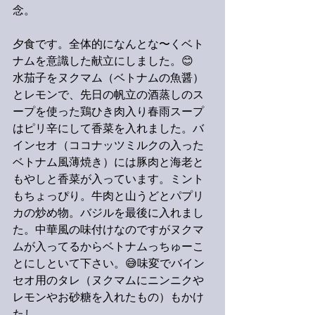
念。
夕食です。全体的になんとな〜くベト
ナムを意識した献立にしました。😊
水茄子をヌクマム（ベトナムの魚醤）
とレモンで、先日の帆立の酒蒸しのス
ープを使った鶏ひき肉入り春雨スープ
はピリ辛にして香菜を入れました。バ
インセオ（ココナッツミルクの入った
ベトナム風薄焼き）には豚肉と海老と
もやしと香菜が入っています。ミント
もちょっぴり。牛肉と山うどとパプリ
カの炒め物。バジルを最後に入れまし
た。中華風の味付けなのですがヌクマ
ムが入ってるからベトナムっちゅーこ
とにしといて下さい。😅味変でバイン
セオ用のタレ（ヌクマムにニンニクや
レモンやお砂糖を入れたもの）もかけ