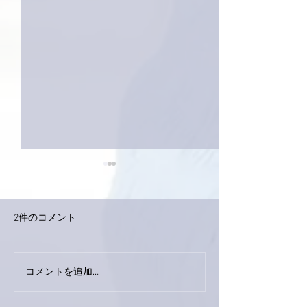
2件のコメント
コメントを追加…
家レコーディング無事終
9月23日「amii
了。
ス！