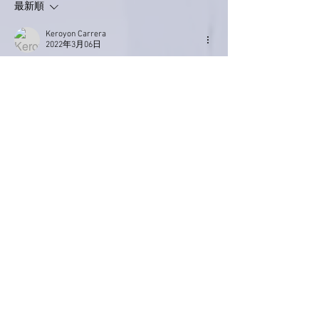
最新順
Keroyon Carrera
2022年3月06日
亜美さん、こんばんは。
今日も歩きましたねぇ🚶‍♀️
ビール🍺を求めてだから、結構、
足早だったりして⁉️😄
さて、今夜はベトナム🇻🇳
ヌクマム使った春雨スープ。
ピリ辛&香菜が入れば完全にベトナム🇻🇳👍
バインセオって、響からしてこれまたベトナ
ム🇻🇳ですな👍
中華🇨🇳かベトナム🇻🇳かと若干のご心配を
されてるようですが、大丈夫です🙆‍♂️
漸くと言うか、5戦ぶりに勝ちを掴んだレイ
カーズ⛹️‍♀️
レブロンの鬼神の奮闘💥でしたね👍
まだまだ、諦めてはなりませぬ🙋‍♂️