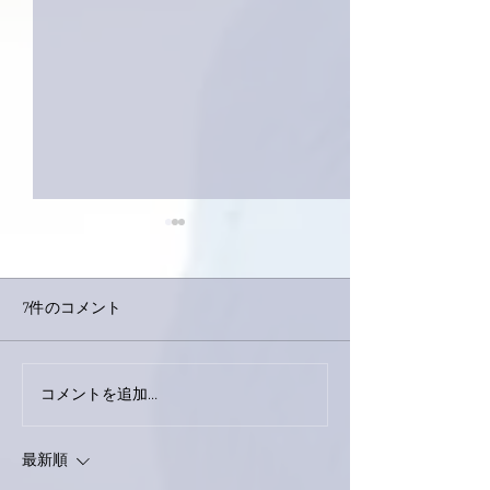
7件のコメント
コメントを追加…
家レコーディング無事終
9月23日「amii
了。
ス！
最新順