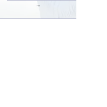
1件のコメント
コメントを追加…
家レコーディング無事終
9月23日「amii
了。
ス！
最新順
Keroyon Carrera
2020年5月25日
亜美さん、こんばんは。
一体、何処が調子悪いんでしょうね👎
サイトだけの問題なら時間経過でなんとかな
りそうですが、
パソコン💻本体の問題からば、