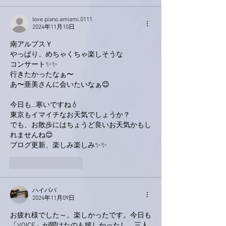
love.piano.amiami.0111
2024年11月10日
南アルプスＹ
やっぱり、めちゃくちゃ楽しそうな
コンサート✨✨
行きたかったなぁ〜
あ〜亜美さんに会いたいなぁ😊
今日も…寒いですね💧
東京もイマイチなお天気でしょうか？
でも、お散歩にはちょうど良いお天気かもし
れませんね😊
ブログ更新、楽しみ楽しみ✨✨
いいね！
返信
ハイパパ
2024年11月09日
お疲れ様でした～。楽しかったです。今日も
「VOICE」が聞けたのも嬉しかったし、三人