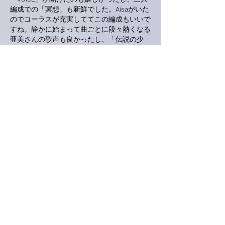
編成での「冥想」も新鮮でした。Aisaがいた
のでコーラスが充実しててこの編成もいいで
すね。静かに始まって曲ごとに段々熱くなる
亜美さんの歌声も良かったし、「伝説の少
女」の間奏のキーボードソロも情熱が伝わっ
てきました。席は会場の中ほどでしたが運よ
く亜美さんの正面だったので個人的にはドキ
ドキしながら見てました（笑）　この企画の
コンサートは再演をお願いしたいです。充実
のステージをありがとうございました。
いいね！
返信
かつじぃ@舞夢
2024年11月09日
亜美さん、イルカさんとのジョイントコンサ
ート、おつかれさまでした。☕
オープニングは、竹田元さんのピアノソロか
らの展開で、加藤和彦さん作曲の「白い色は
恋人の色」でしたね。