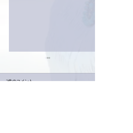
2件のコメント
コメントを追加…
家レコーディング無事終
9月23日「amii
了。
ス！
最新順