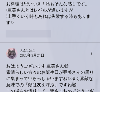
お料理は思いつき！私もそんな感じです。
(亜美さんとはレベルが違いますが
)上手くいく時もあれば失敗する時もありま
す✨
いいね！
返信
ぷにぷに
2020年3月21日
おはようございます 亜美さん😊
素晴らしい方々のお誕生日が亜美さんの周り
に集まっていらっしゃいますね✨凄く素敵な
意味での「類は友を呼ぶ」ですね🥰
この場をお借りして、皆さまおめでとうござ
います🎂🎉🥂🍾✨加藤和彦さんそちらで暁美
お母さまと乾杯なさってますかぁ？天国って
本当に良いところなんですね。行かれた方は
どなたも戻って来られないですもんね😅
あ、ヨッパライは帰って来ましたね(笑)
亜美さんまたはあみブタちゃんのスタンプが