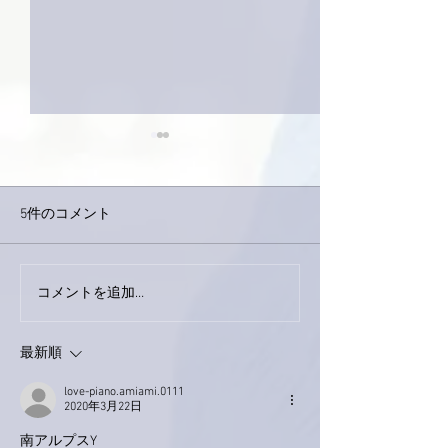
5件のコメント
巨大なイタチき
コメントを追加…
9月23日「amiism」リリー
ス！
最新順
love-piano.amiami.0111
2020年3月22日
南アルプスY