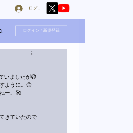
ログイン
ログイン / 新規登録
していましたが😅
すように。😊
ー。🥰
てきていたので