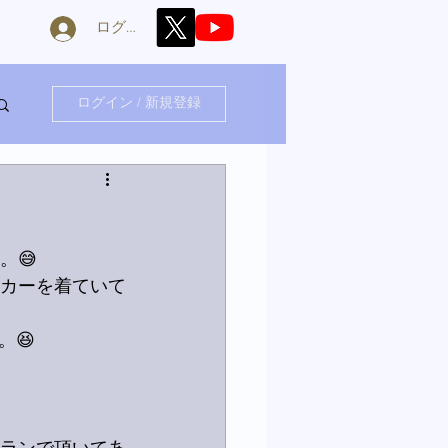
ログイン
ログイン / 新規登録
。😅
ーカーを着ていて
😆