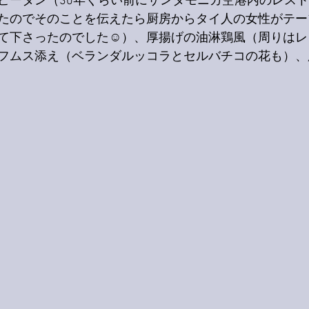
ピータン（30年くらい前にサンタモニカ空港内のレス
たのでそのことを伝えたら厨房からタイ人の女性がテー
て下さったのでした☺️）、厚揚げの油淋鶏風（周りは
フムス添え（ベランダルッコラとセルバチコの花も）、