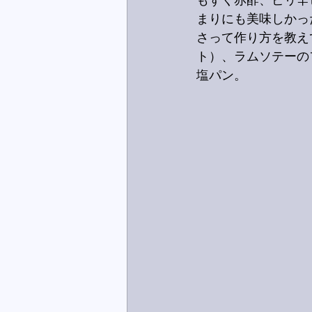
もずく赤酢、ピリ辛
まりにも美味しかっ
さって作り方を教え
ト）、ラムソテーの
塩パン。