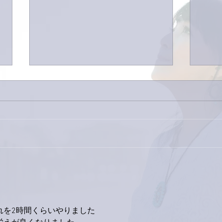
巨大
9月23日「amiism」リリー
ス！
れを2時間くらいやりました