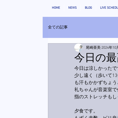
HOME
NEWS
BLOG
LIVE SCHED
全ての記事
尾崎亜美
2024年10
今日の最
今日は涼しかったで
少し遠く（歩いて1
も汗もかかずちょうど
礼ちゃんが音楽室で
指のストレッチもし
夕食です。