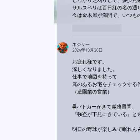
しっかり芝刈りして、多少見
サルスベリは百日紅の名の通
今は金木犀が満開で、いつも
いいね！
返信
ネジリー
2024年10月20日
お疲れ様です。
涼しくなりました。
仕事で地図を持って
庭のあるお宅をチェックする
（造園業の営業）
🚔️パトカーがきて職務質問。
『強盗が下見にきている』と通
明日の野球が楽しみで眠れん💕