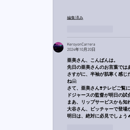
編集済み
いいね！
返信
KeroyonCarrera
2024年10月20日
亜美さん、こんばんは。
先日の亜美さんのお言葉ではあ
さすがに、半袖が肌寒く感じ
ね
🤗
さて、亜美さん
❣️
テレビご覧
ドジャースの監督が明日の試
まあ、リップサービスかも知
大谷さん、ピッチャーで登場
明日は、絶対に必見でしょう

いいね！
返信