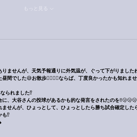
もっと見る
りませんが、天気予報通りに外気温が、ぐって下がりましたね⤵
た昼間でした
😅
お散歩
🚶‍♀️🚶‍♂️
ならば、丁度良かったかも知れませ
になられました
⁉️
合に、大谷さんの投球があるかも的な発言をされたのを
‼️🫢🫢🫢
れませんが、ひょっとして、ひょっとしたら勝ち試合確定した
かも
⁉️
