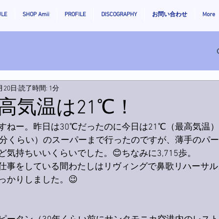
ULE
SHOP Amii
PROFILE
DISCOGRAPHY
お問い合わせ
More
月20日
読了時間: 1分
高気温は21℃！
すねー。昨日は30℃だったのに今日は21℃（最高気温）
3分くらい）のスーパーまで行ったのですが、薄手のパ
気持ちいいくらいでした。😊ちなみに3,715歩。
仕事をしている間わたしはリヴィングで鼻歌リハーサル。
っかりしました。😉