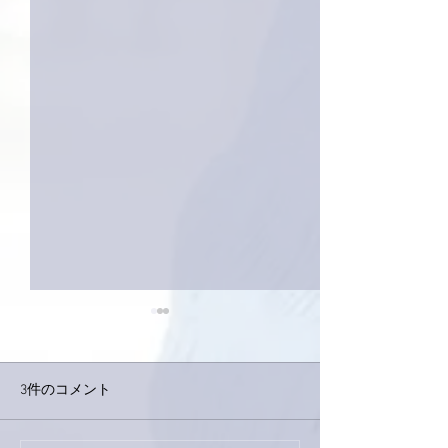
3件のコメント
今日は取材でし