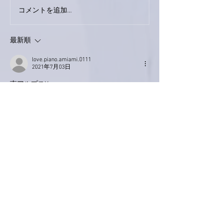
巨大なイタチきゅうり。
コメントを追加…
最新順
love.piano.amiami.0111
2021年7月03日
南アルプスY
レコーディング、順調に
進んでいますね＼(^o^)／
楽しみ楽しみ💕
ご飯も美味しそう！！
ハンバーグ、、私はいつも大きいのを作っち
ゃうけど、小さいのをいくつか作るのも
いいなぁと思いました。
今日は、ナスとベーコンのパスタの
予定だけど、小さいハンバーグも作りたいと
思います、、（ボリュームありすぎかも
😆）