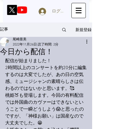
ログイン
新規登録
記事
尾崎亜美
2022年11月26日
読了時間: 2分
今日から配信！
配信が始まりました！
2時間以上のコンサートを約20分に編集
するのは大変でしたが、あの日の空気
感、ミュージシャンの素晴らしさは伝
わるのではないかと思います。🥰
桃姫🍑も登場します。今回の有料配信
では外国曲のカヴァーはできないとい
うことで一瞬どうしよう😱と思ったの
ですが、「神様お願い」は国産なので
大丈夫でした。😁