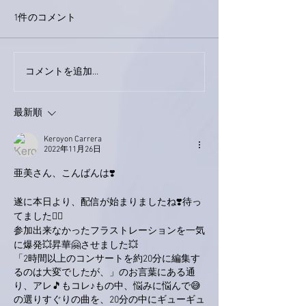
1件のコメント
コメントを追加…
家レコーディング無事終
9月23日「amii
了。
ス！
最新順
Keroyon Carrera
2022年11月26日
亜美さん、こんばんは❣️
遂に本日より、配信が始まりましたね❣️待っ
てました🙋‍♂️
参加出来なかったフラストレーションを一気
に爆発💥昇華🤗させました💥
「2時間以上のコンサートを約20分に編集す
るのは大変でしたが、」のお言葉にある通
り、アレ🎵もコレ♪もの中、悩みに悩んで😅
の選りすぐりの曲を、20分の中にギューギュ