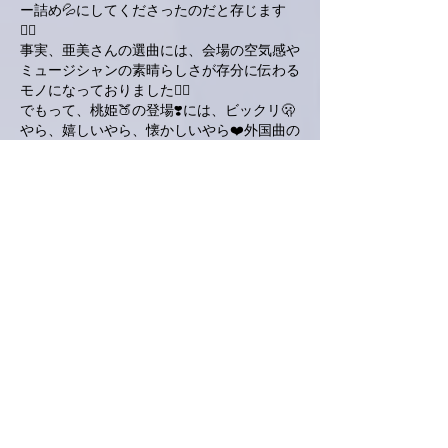
ー詰め💦にしてくださったのだと存じます
🙋‍♂️
事実、亜美さんの選曲には、会場の空気感や
ミュージシャンの素晴らしさが存分に伝わる
モノになっておりました🙋‍♂️
でもって、桃姫🍑の登場❣️には、ビックリ🫢
やら、嬉しいやら、懐かしいやら❤️外国曲の
カヴァーはできないという心配より、青少年
禁止🔞の方が心配だったりして🤣（まさか腰
痛の原因❓）
『小坂忠さんへの想いを込めた「機関車」も
入れることができました。』
亜美さん‼️これには、やられちゃいましたよ
😭
まだまだ小坂忠さんがお元気な時、（実はそ
うでなかったのかも知れないのですが）何度
か風来坊で聴かせて頂いた、忠さんのお腹の
底から、魂の源から搾り出すような、「機関
車🚂」が甦りました。
それは、会場の亜美さんに小坂忠さんが憑り
移ったようにも聴こえましたよ。
とにかく、凄い気迫🔥に圧倒され感動致しま