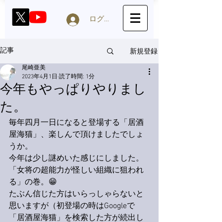
ログイン
新規登録
記事
尾崎亜美
2023年4月1日
読了時間: 1分
今年もやっぱりやりまし
た。
毎年四月一日になると登場する「居酒
屋海猫」、楽しんで頂けましたでしょ
うか。
今年は少し謎めいた感じにしました。
「女将の超能力が怪しい組織に狙われ
る」の巻。😁
たぶん信じた方はいらっしゃらないと
思いますが（初登場の時はGoogleで
「居酒屋海猫」を検索した方が続出し