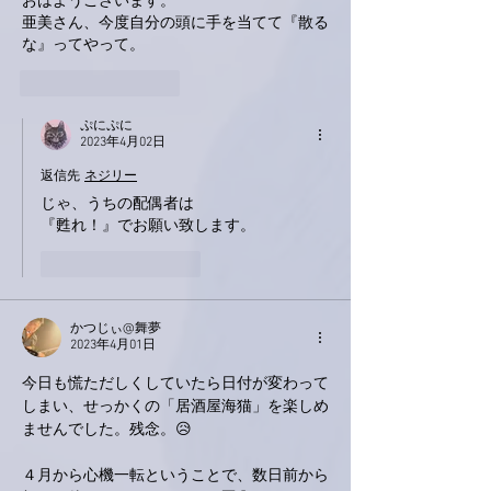
おはようございます。
亜美さん、今度自分の頭に手を当てて『散る
な』ってやって。
いいね！
返信
ぷにぷに
2023年4月02日
返信先
ネジリー
じゃ、うちの配偶者は
『甦れ！』でお願い致します。
いいね！
返信
かつじぃ@舞夢
2023年4月01日
今日も慌ただしくしていたら日付が変わって
しまい、せっかくの「居酒屋海猫」を楽しめ
ませんでした。残念。😥
４月から心機一転ということで、数日前から