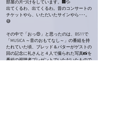
部屋の片づけをしています。🏢💦
出てくるわ、出てくるわ。昔のコンサートの
チケットやら、いただいたサインやら･･･。
😅
その中で「おっ😍」と思ったのは、BS11で
「MUSICA ～音のおもてなし～」の番組を持
たれていた頃、ブレッド＆バターがゲストの
回の記念に礼さんと４人で撮られた写真📸を
番組の視聴者プレゼントでいただいたもので
した。🎁
残念ながら亜美さんのサインは入っていませ
んが、ブレバタのお二人のサイン入りでし
た。🤗
同封されたBS11の番組表をみると、2009年
の秋頃のものです。📅
最近いただいたサイン入りのブロマイド写真
などと一緒に、部屋の亜美さんコーナーに仲
間入りさせました。😃