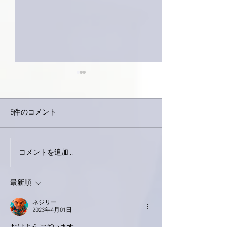
5件のコメント
巨大なイタチき
コメントを追加…
9月23日「amiism」リリー
ス！
最新順
ネジリー
2023年4月01日