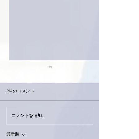
6件のコメント
今日は取材でし
巨大なイタチきゅうり。
コメントを追加…
最新順