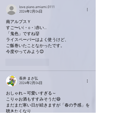
love.piano.amiami.0111
2024年2月04日
南アルプスＹ
すご〜い(・o・)赤い…
「鬼色」ですね👹
ライスペーパーはよく使うけど、
ご飯巻いたことなかったです。
今度やってみよう😊
いいね！
返信
長井 まさ弘
2024年2月04日
おしゃれ～可愛いすぎる～
こりゃお酒もすすみそうだ😄
まだまだ寒い日が続きますが「春の予感」を
聴きたくなり
きれいなサクラを思い浮かべながらlisten 
listen