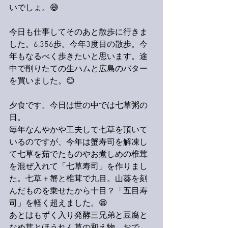
いでしょ。😅
今日も仕事してそのあと散歩に行きま
した。6,356歩。今年3度目の散歩。今
年もなるべく歩きたいと思います。途
中で削りたての生ハムと広島のバター
を買いました。😊
夕食です。今日は世の中では七草粥の
日。
毎年なんやかや工夫して七草を頂いて
いるのですが、今年は蟹寿司を解凍し
て七草を茹でたものやお煮しめの椎茸
を混ぜ入れて「七草寿司」を作りまし
た。七草＋蟹と椎茸で九目。山葵を刻
んだものを乗せたから十目？「五目寿
司」を軽く超えました。😁
あとはもずく入り発酵三兄弟と豆腐と