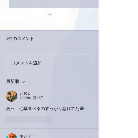
4件のコメント
巨大なイタチき
コメントを追加…
9月23日「amiism」リリー
ス！
最新順
とおる
2025年1月07日
あっ、七草食べるのすっかり忘れてた😅
いいね！
返信
ネジリー