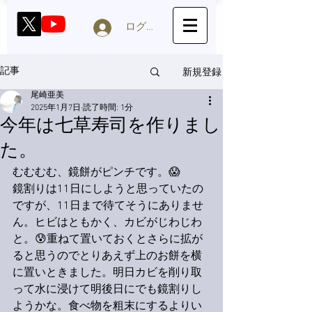
ログイン
新規登録
記事
尾崎亜美
2025年1月7日
読了時間: 1分
今年は七草寿司を作りまし
た。
むむむむ、鏡餅がピンチです。😱
鏡割りは11日にしようと思っていたの
ですが、11日まで待てそうにありませ
ん。ヒビはともかく、カビがじわじわ
と。😰重ねて置いておくとさらに拡が
ると思うのでとりあえず上のお餅を横
に置いときました。明日カビを削り取
って水に浸けて明後日にでも鏡割りし
ようかな。食べ物を粗末にするよりい