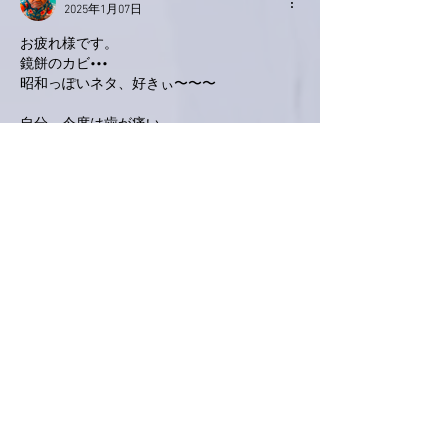
2025年1月07日
お疲れ様です。
鏡餅のカビ•••
昭和っぽいネタ、好きぃ〜〜〜
自分、今度は歯が痛い。
歯医者に予約を問い合わせ。
来週の土曜日だと。
痛み止め💊で乗り切れるん？
いいね！
返信
ぷにぷに
2025年1月07日
あらま、鏡餅ピンチですね💦
カビて可食部分が減ってしまうより早めの鏡
割りのほうがお餅も喜ぶと思います😊
スーパーに行ったらもう七草セットは売り切
れていました😅まだ14時過ぎやったのに〜
😓気を取り直して七草ぽい粥が出来るくら
いのを買ってきました😁