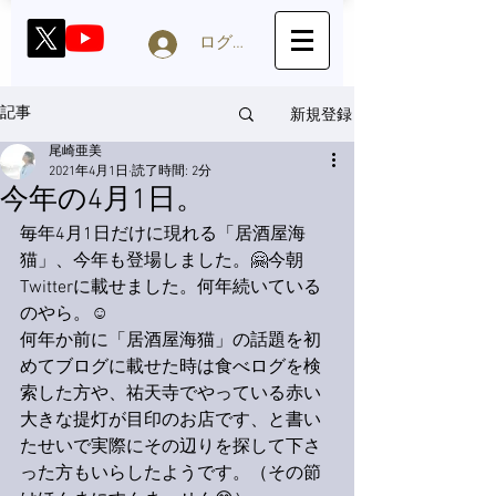
ログイン
新規登録
記事
尾崎亜美
2021年4月1日
読了時間: 2分
今年の4月1日。
毎年4月1日だけに現れる「居酒屋海
猫」、今年も登場しました。🤗今朝
Twitterに載せました。何年続いている
のやら。☺️
何年か前に「居酒屋海猫」の話題を初
めてブログに載せた時は食べログを検
索した方や、祐天寺でやっている赤い
大きな提灯が目印のお店です、と書い
たせいで実際にその辺りを探して下さ
った方もいらしたようです。（その節