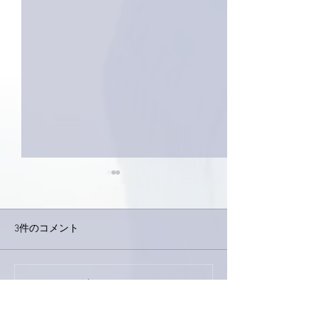
3件のコメント
巨大なイタチき
コメントを追加…
9月23日「amiism」リリー
ス！