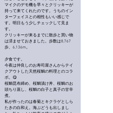
マイクのデモ機を早々とクリッキーが
持って来てくれたのです。うちのイン
ターフェイスとの相性もいい感じで
す。明日もう少しチェックして見ま
す。
クリッキーが来るまでに散歩と買い物
は済ませておきました。歩数は8,767
歩、6,136m。
夕食です。
今夜は仲良しのお寿司屋さんからテイ
クアウトした天然桜鯛の料理とのコラ
ボ。😋
桜鯛昆布締め、桜鯛漬け丼、桜鯛のお
頭ちり蒸し、桜鯛の白子と真子の甘辛
煮。
私が作ったのは春菊とキクラゲとしら
たきの白和え。海ぶどうも出しまし