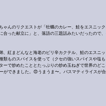
ちゃんのリクエストが「牡蠣のカレー、鮭をエスニック
に合った献立に」と、落語の三題話みたいだったので、
弟、紅まどんなと海老のピリ辛カクテル、鮭のエスニッ
種類ものスパイスを使って（クセの強いスパイスや塩も
ターで炒めたこととたっぷりの炒め玉ねぎで世界のどこ
レーができました。😍うまうま〜。バスマティライスが合