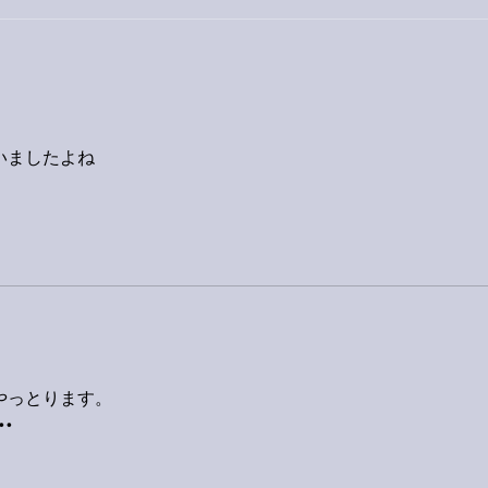
今日
巨大なイタチきゅうり。
いましたよね
やっとります。
•