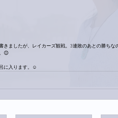
書きましたが、レイカーズ観戦。3連敗のあとの勝ちな
😊
呂に入ります。☺️