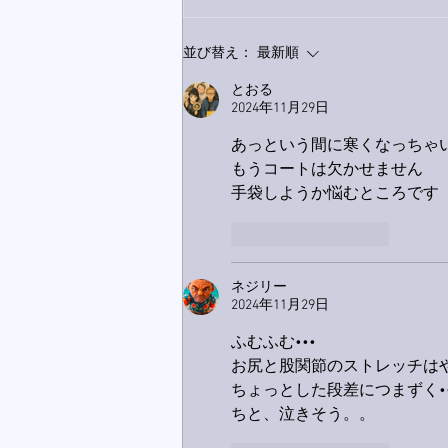
9月23日「amiism」リリー
並び替え：
最新順
ス！
とおる
2024年11月29日
あっという間に寒くなっちゃ
もうコートは欠かせません
手袋しようか悩むところです
いいね！
返信
ネジリー
2024年11月29日
ふむふむ•••
お尻と股関節のストレッチは
ちょっとした段差につまずく••
ちと、泣きそう。。