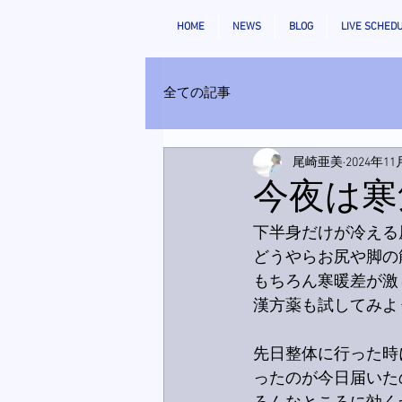
HOME
NEWS
BLOG
LIVE SCHED
全ての記事
尾崎亜美
2024年11
今夜は寒
下半身だけが冷える
どうやらお尻や脚の
もちろん寒暖差が激
漢方薬も試してみよ
先日整体に行った時
ったのが今日届いた