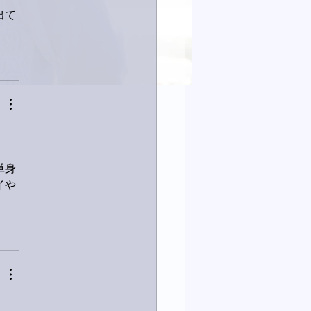
出て
単身
イや