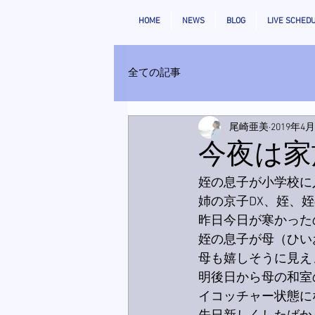
HOME
NEWS
BLOG
LIVE SCHED
全ての記事
尾崎亜美
2019年4
今夜は家
姪の息子が小学校に
姉の京子DX、姪、
昨日今日が寒かった
姪の息子が母（ひい
母も嬉しそうに見え
明後日から母の和室
イコッチャー状態に