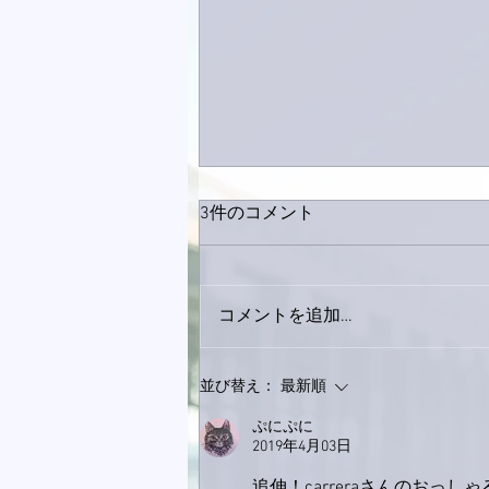
3件のコメント
コメントを追加…
9月23日「amiism」リリー
並び替え：
最新順
ス！
ぷにぷに
2019年4月03日
追伸！carreraさんのおっ