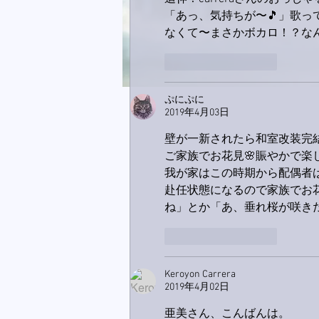
「あっ、気持ちが〜🎵」歌
なくて〜まさかボカロ！？なん
いいね！
返信
ぷにぷに
2019年4月03日
壁が一新されたら和室改装完結
ご家族でお花見🌸賑やかで楽
我が家はこの時期から配偶者
赴任状態になるので家族でお
ね」とか「あ、垂れ桜が咲き
いいね！
返信
Keroyon Carrera
2019年4月02日
亜美さん、こんばんは。