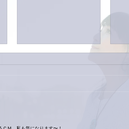
今日
巨大なイタチきゅうり。
しゃるＣＭ。私も気になります〜！