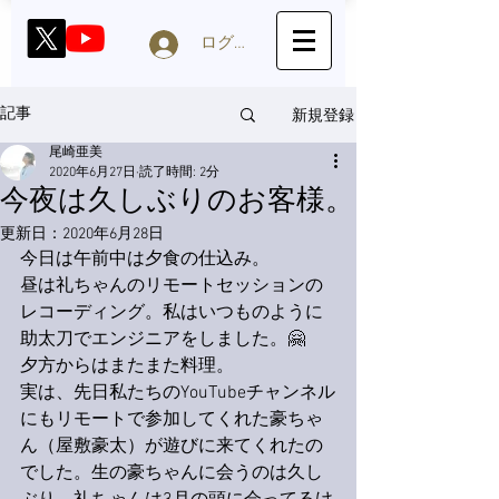
ログイン
新規登録
記事
尾崎亜美
2020年6月27日
読了時間: 2分
今夜は久しぶりのお客様。
更新日：
2020年6月28日
今日は午前中は夕食の仕込み。
昼は礼ちゃんのリモートセッションの
レコーディング。私はいつものように
助太刀でエンジニアをしました。
🤗
夕方からはまたまた料理。
実は、先日私たちのYouTubeチャンネル
にもリモートで参加してくれた
豪
ちゃ
ん（屋敷豪太）が遊びに来てくれたの
でした。生の豪ちゃんに会うのは久し