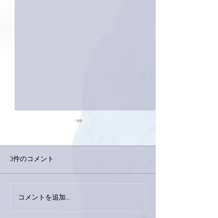
3件のコメント
巨大なイタチき
コメントを追加…
9月23日「amiism」リリー
ス！