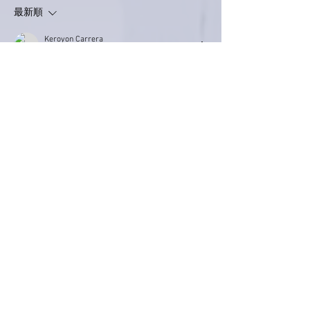
最新順
Keroyon Carrera
2020年6月27日
亜美さん、こんばんは。
豪太さん自ら運転されての来訪⁉️お疲れさま
でしたね。
ただ、今時期はおクルマねほうが、安全性か
もですね😊
久々の豪太さんとの会話は、絶対に盛り上が
ったと存じます。
特に、音楽やライブのお話は積もるお話が一
杯あったのではないかと想像致しております
🙋‍♂️
京都情報もありました⁉️
もっと見る
いいね！
返信