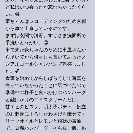
ぶり。礼ちゃんは3月の頭に会ってるけ
ど私はいつ会ったか忘れちゃったくら
い。
😁
豪ちゃんは
レコーディングのため京都
から車で上京しているのです。
まずは玄関で消毒。すぐさま洗面所で
手洗いとうがい。😊
車で来た
豪
ちゃんのために車屋さんか
ら頂いてから何ヶ月も置いてあったノ
ンアルコールシャンパンで乾杯しまし
た。💕
食事を始めてからしばらくして写真を
撮っていなかったことに気づいたので
準備中の様子と食べかけのハンバーグ
と融けかけのアイスクリームだけ。
甘エビのビスク、明太子ポテト、帆立
のお刺身に下ろしたわさびを乗せてオ
リーブオイルとレモンと粉状の醤油
で。豆腐ハンバーグ、そら豆ご飯、桃