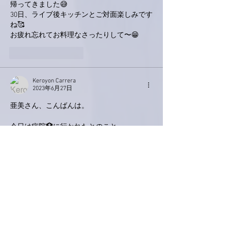
帰ってきました😅
30日、ライブ後キッチンとご対面楽しみです
ね🥰
お疲れ忘れてお料理なさったりして〜😁
いいね！
返信
Keroyon Carrera
2023年6月27日
亜美さん、こんばんは。
今日は病院🏥に行かれたとのこと。
回復は順調で何よりでしたね🤗
でも、まだ、『やっぱり歌いすぎは良くない
ようで「焦らず頑張りましょう」とのこ
と。』ですって⁉️
亜美さん、お願い致しますよ😅　
でも、検査の結果も良くて、何よりでした🤗
さて、今夜はメキシカン🇲🇽🇲🇽🇲🇽
亜美さんの中で、メキシカン🇲🇽は、珍しい
部類ですよね⁉️沢山のお写真📷ありがとうご