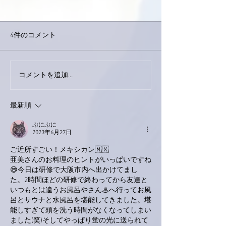
4件のコメント
コメントを追加…
家レコーディング無事終
9月23日「amii
了。
ス！
最新順
ぷにぷに
2023年6月27日
ご近所すごい！メキシカン🇲🇽
亜美さんのお料理のヒントがいっぱいですね
😄今日は研修で大阪市内へ出かけてまし
た。2時間ほどの研修で終わってから友達と
いつもとは違うお風呂やさん♨へ行ってお風
呂とサウナと水風呂を堪能してきました。堪
能しすぎて頭を洗う時間がなくなってしまい
ました(笑)そしてやっぱり蛍の光に送られて