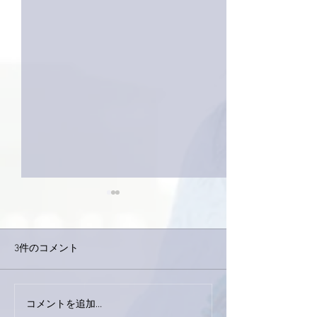
3件のコメント
下駄箱がスッキリ〜。
コメントを追加…
家レコーディン