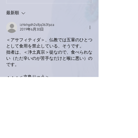
了。
最新順
izhkhgdh2s8jq363fpza
2019年6月30日
＜アサフィティダ＞、仏教では五葷のひとつ
として食用を禁止している、そうです。
拙者は、＜浄土真宗＞徒なので、食べられな
い（ただ辛いのが苦手なだけと喉に悪い）の
です。
・・・＜文鳥りゅう＞
いいね！
返信
love-piano.amiami.0111
2019年6月30日
南アルプスY
キーマカレー、わたしも好き
です。人がたくさん来る時には必ず作ります