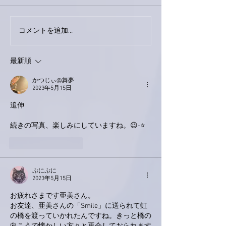
巨大なイタチき
コメントを追加…
9月23日「amiism」リリー
ス！
最新順
かつじぃ@舞夢
2023年5月15日
追伸
続きの写真、楽しみにしていますね。😉-⭐
いいね！
返信
ぷにぷに
2023年5月15日
お疲れさまです亜美さん。
お友達、亜美さんの「Smile」に送られて虹
の橋を渡っていかれたんですね。きっと橋の